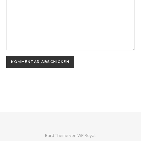
Bard Theme von
WP Royal
.