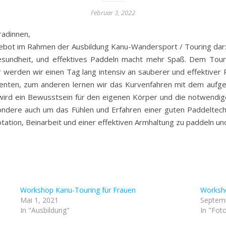
Februar 3, 2022
adinnen,
gebot im Rahmen der Ausbildung Kanu-Wandersport / Touring dar
esundheit, und effektives Paddeln macht mehr Spaß. Dem Touri
 werden wir einen Tag lang intensiv an sauberer und effektiver 
menten, zum anderen lernen wir das Kurvenfahren mit dem aufge
wird ein Bewusstsein für den eigenen Körper und die notwendi
ondere auch um das Fühlen und Erfahren einer guten Paddeltech
ion, Beinarbeit und einer effektiven Armhaltung zu paddeln und 
Workshop Kanu-Touring für Frauen
Worksho
Mai 1, 2021
Septemb
In "Ausbildung"
In "Fot