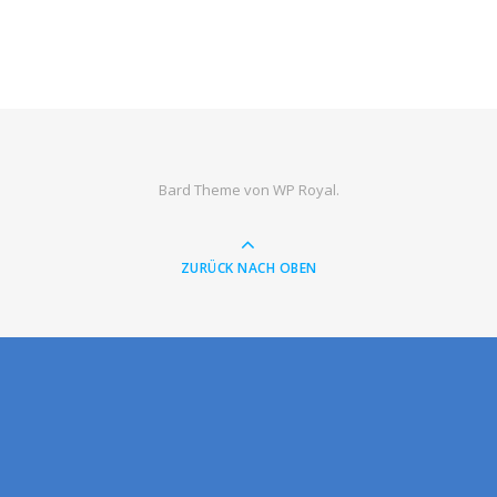
Bard Theme von
WP Royal
.
ZURÜCK NACH OBEN