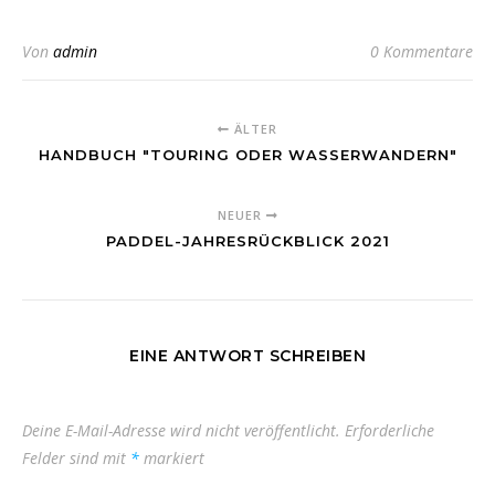
Von
admin
0 Kommentare
ÄLTER
HANDBUCH "TOURING ODER WASSERWANDERN"
NEUER
PADDEL-JAHRESRÜCKBLICK 2021
EINE ANTWORT SCHREIBEN
Deine E-Mail-Adresse wird nicht veröffentlicht.
Erforderliche
Felder sind mit
*
markiert