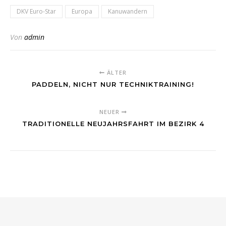
DKV Euro-Star
Europa
Kanuwandern
Von
admin
ÄLTER
PADDELN, NICHT NUR TECHNIKTRAINING!
NEUER
TRADITIONELLE NEUJAHRSFAHRT IM BEZIRK 4