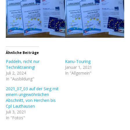
Ähnliche Beiträge
Paddeln, nicht nur
Kanu-Touring
Techniktraining!
Januar 1, 2021
Juli 2, 2024
In "Allgemein"
In "Ausbildung"
2021_07_03 auf der Sieg mit
einem ungewöhnlichen
Abschnitt, von Herchen bis
Cpl Lauthausen
Juli 3, 2021
In "Fotos"